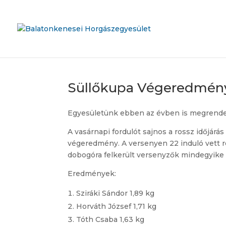
Süllőkupa Végeredmén
Egyesületünk ebben az évben is megrende
A vasárnapi fordulót sajnos a rossz időjárá
végeredmény. A versenyen 22 induló vett ré
dobogóra felkerült versenyzők mindegyike
Eredmények:
Sziráki Sándor 1,89 kg
Horváth József 1,71 kg
Tóth Csaba 1,63 kg