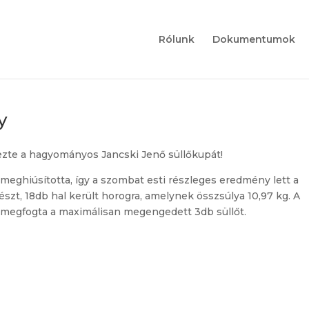
Rólunk
Dokumentumok
y
zte a hagyományos Jancski Jenő süllőkupát!
s meghiúsította, így a szombat esti részleges eredmény lett a
szt, 18db hal került horogra, amelynek összsúlya 10,97 kg. A
 megfogta a maximálisan megengedett 3db süllőt.