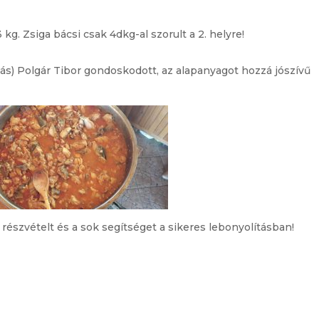
 kg. Zsiga bácsi csak 4dkg-al szorult a 2. helyre!
kás) Polgár Tibor gondoskodott, az alapanyagot hozzá jószívű
észvételt és a sok segítséget a sikeres lebonyolításban!