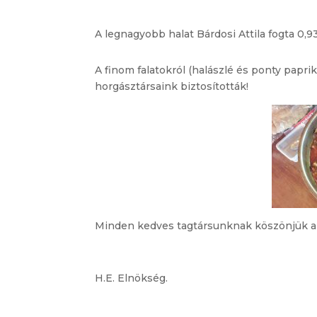
A legnagyobb halat Bárdosi Attila fogta 0,93
A finom falatokról (halászlé és ponty papri
horgásztársaink biztosították!
Minden kedves tagtársunknak köszönjük a r
H.E. Elnökség.