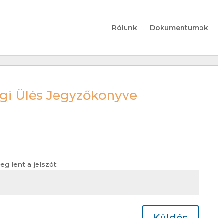
Rólunk
Dokumentumok
ségi Ülés Jegyzőkönyve
 lent a jelszót:
Küldés